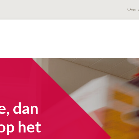
Over 
e, dan
 op het