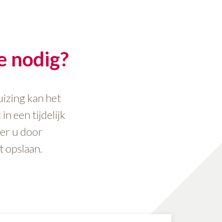
te nodig?
izing kan het
in een tijdelijk
eer u door
 opslaan.