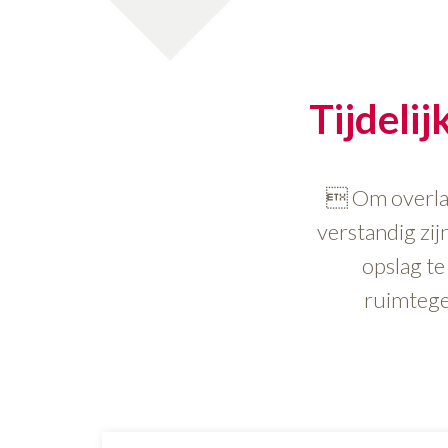
Tijdelij
 Om overlas
verstandig zijn
opslag te
ruimtege