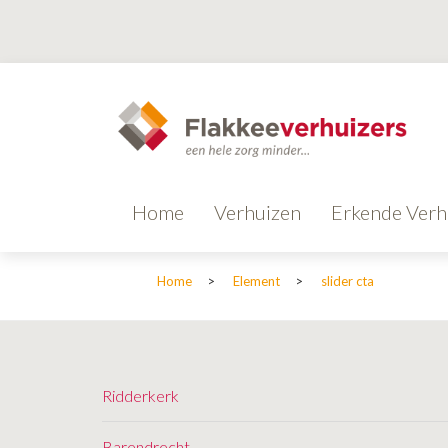
Home
Verhuizen
Erkende Verh
Home
>
Element
>
slider cta
Ridderkerk
Barendrecht