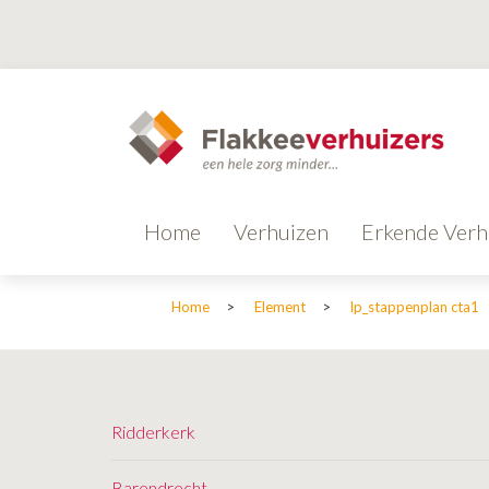
Home
Verhuizen
Erkende Verh
Home
>
Element
>
lp_stappenplan cta1
Ridderkerk
Barendrecht