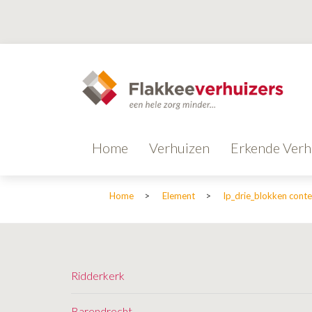
Home
Verhuizen
Erkende Verh
Home
>
Element
>
lp_drie_blokken cont
Ridderkerk
Barendrecht