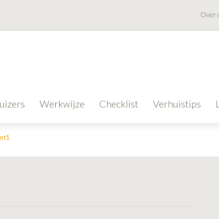
Over 
uizers
Werkwijze
Checklist
Verhuistips
ent1