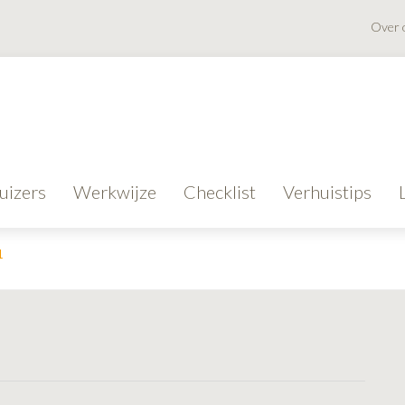
Over 
uizers
Werkwijze
Checklist
Verhuistips
1