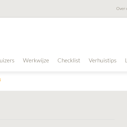
Over 
uizers
Werkwijze
Checklist
Verhuistips
1