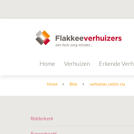
Home
Verhuizen
Erkende Verh
Home
>
Blok
>
verhuizen_rechts cta
Ridderkerk
Barendrecht