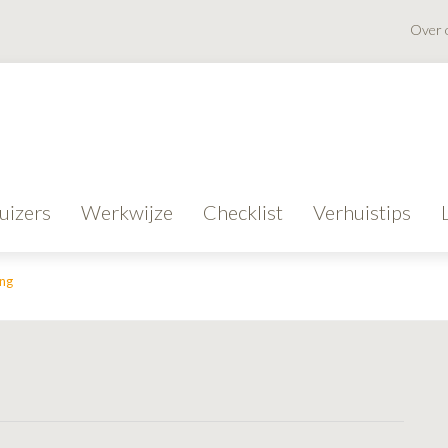
Over 
uizers
Werkwijze
Checklist
Verhuistips
ing