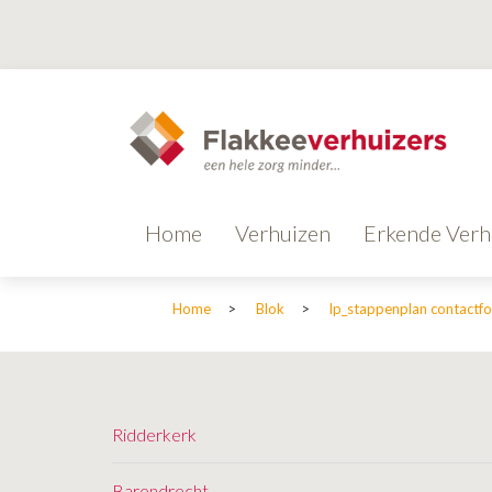
Home
Verhuizen
Erkende Verh
Home
>
Blok
>
lp_stappenplan contactf
Ridderkerk
Barendrecht