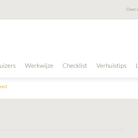
Over 
uizers
Werkwijze
Checklist
Verhuistips
orm1