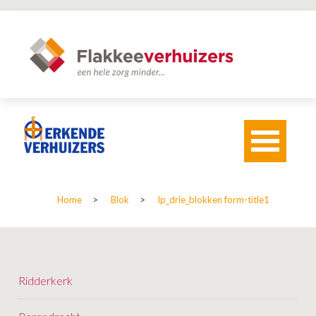
T
o
g
g
l
Home
>
Blok
>
lp_drie_blokken form-title1
e
n
a
v
i
g
Ridderkerk
a
t
i