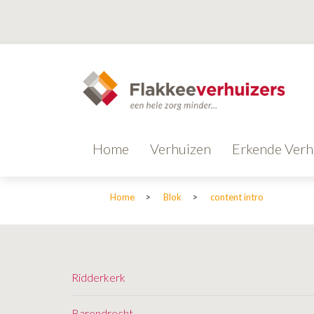
Home
Verhuizen
Erkende Verh
Home
>
Blok
>
content intro
Ridderkerk
Barendrecht