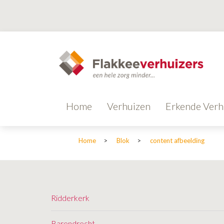
Home
Verhuizen
Erkende Verh
Home
>
Blok
>
content afbeelding
Ridderkerk
Barendrecht