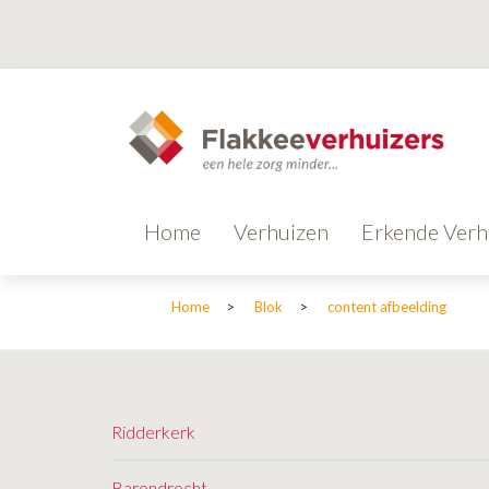
Home
Verhuizen
Erkende Verh
Home
>
Blok
>
content afbeelding
Ridderkerk
Barendrecht